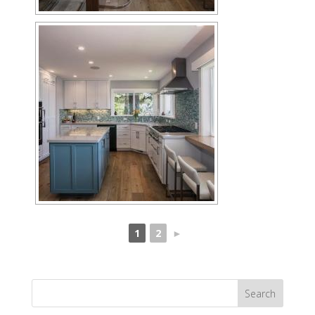
1
2
►